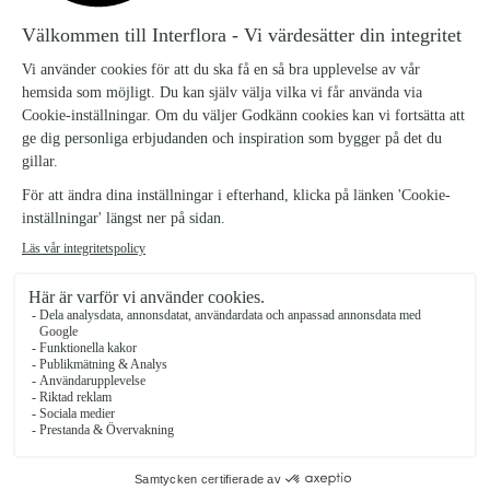
VAS AMARYLLIS
VAS BLÅKLOCKA
195 kr
145 kr
VAS FREESIA
VAS GULLVIVA
295 kr
75 kr