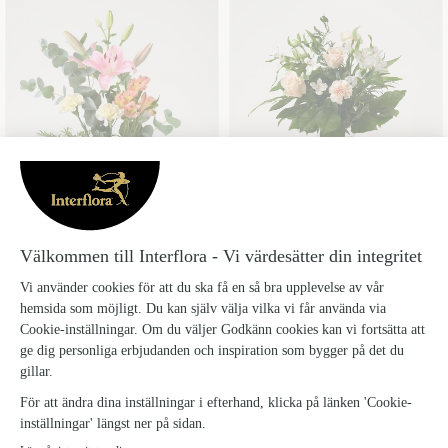
LILJEFAVORIT
OMTANKE
Från 289 kr
Från 395 kr