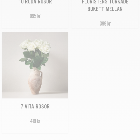
FLORISTENS TORKADE
10 RÖDA ROSOR
BUKETT MELLAN
995 kr
399 kr
7 VITA ROSOR
419 kr