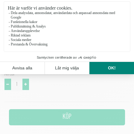
vanligaste typerna av buketter. Vasen passar framförallt en högre
bukett eller snittblomma.
Diameter: 14 cm Höjd: 35 cm
Diskas för hand eller i maskin på högst 70 grader. Vasen är handblåst
och det kan förekomma små bubblor i glaset.
Antal
KÖP