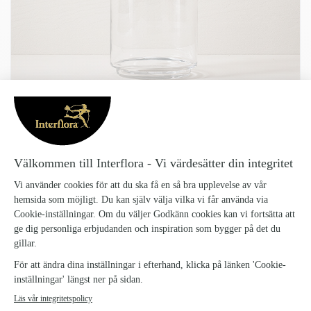
VAS AMARYLLIS
Vas-Amaryllis_34
195 kr
Amaryllis är en munblåst vas i klarglas och framtagen för de