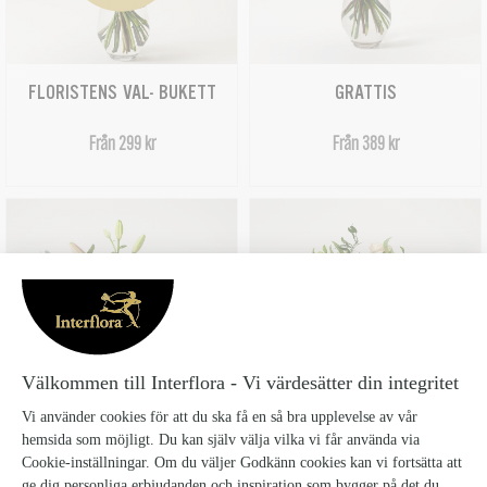
FLORISTENS VAL- BUKETT
GRATTIS
Från 299 kr
Från 389 kr
LILJEFAVORIT
OMTANKE