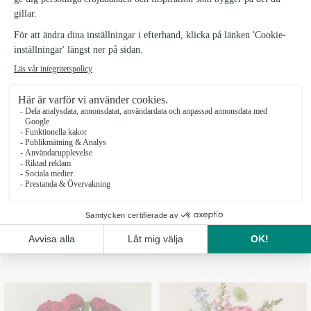
Från 289 kr
Från 395 kr
20 RÖDA ROSOR
BUKETT ROSA LILJOR
1995 kr
489 kr