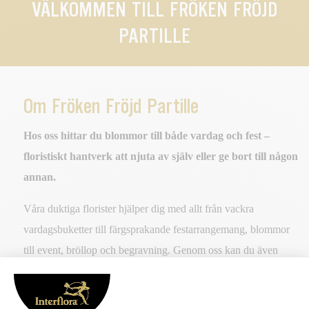
VÄLKOMMEN TILL FRÖKEN FRÖJD
PARTILLE
Om Fröken Fröjd Partille
Hos oss hittar du blommor till både vardag och fest –
floristiskt hantverk att njuta av själv eller ge bort till någon
annan.
Våra duktiga florister hjälper dig med allt från vackra
vardagsbuketter till färgsprakande festarrangemang, blommor
till event, bröllop och begravning. Genom oss kan du även
skicka Blommogram till den du bryr dig om och köpa gröna
växter som gör hemmet ombonat och personligt.