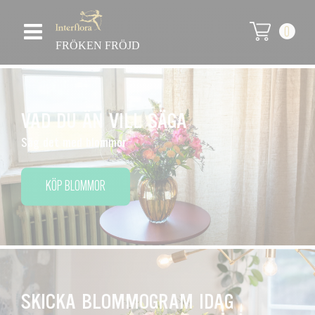
0
FRÖKEN FRÖJD
VAD DU ÄN VILL SÄGA
Säg det med blommor
KÖP BLOMMOR
SKICKA BLOMMOGRAM IDAG