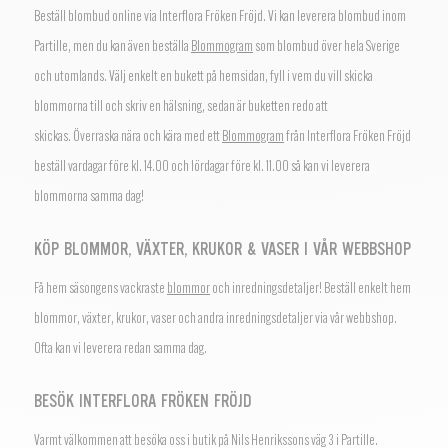
Beställ blombud online via Interflora Fröken Fröjd. Vi kan leverera blombud inom
Partille, men du kan även beställa
Blommogram
som blombud över hela Sverige
och utomlands.
Välj enkelt en bukett på hemsidan, fyll i vem du vill skicka
blommorna till och skriv en hälsning, sedan är buketten redo att
skickas.
Överraska nära och kära med ett
Blommogram
från Interflora Fröken Fröjd
beställ vardagar före kl. 14.00 och lördagar före kl. 11.00 så kan vi leverera
blommorna samma dag!
KÖP BLOMMOR, VÄXTER, KRUKOR & VASER I VÅR WEBBSHOP
Få hem säsongens vackraste
blommor
och inredningsdetaljer! Beställ enkelt hem
blommor, växter, krukor, vaser och andra inredningsdetaljer via vår webbshop.
Ofta kan vi leverera redan samma dag.
BESÖK INTERFLORA FRÖKEN FRÖJD
Varmt välkommen att besöka oss i butik på Nils Henrikssons väg 3 i Partille.