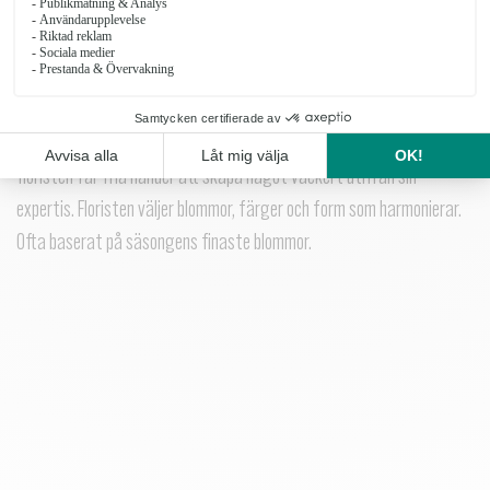
LITEN
Floristens-torkade-bukett-Liten_16
OBS: Produkten finns inte i vårt sortiment för tillfället.
En Floristens val-bukett är en personligt och kreativt bukett där
floristen får fria händer att skapa något vackert utifrån sin
expertis. Floristen väljer blommor, färger och form som harmonierar.
Ofta baserat på säsongens finaste blommor.