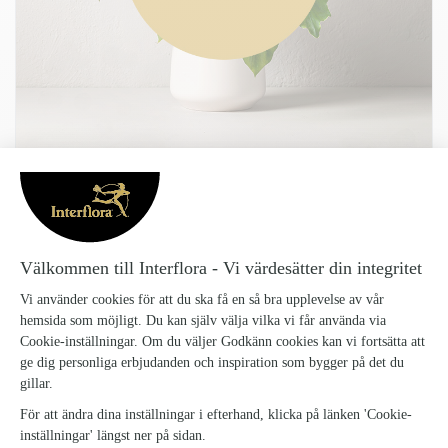
FLORISTENS GRÖNA KRUKVÄXT
LITEN
Floristens-grona-krukvaxt-Liten_18