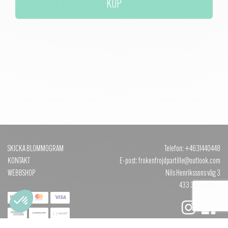
KÖP
SKICKA BLOMMOGRAM
Telefon: +4631440448
KONTAKT
E-post: frokenfrojdpartille@outlook.com
WEBBSHOP
Nils Henrikssons väg 3
433 35 PARTILLE