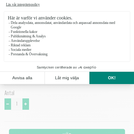
Floristens gröna växt är ett personligt och omsorgsfullt val där
floristen väljer ut en vacker, grön växt som passar säsongen och
skapar en harmonisk helhet.
Floristens gröna krukväxt Liten
199 kr
Floristens gröna krukväxt mellan
299 kr
Floristens gröna krukväxt stor
399 kr
Antal