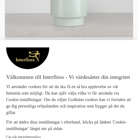
KRUKA FLORA GRÖNSKA S
Kruka-Flora-Gronska-S_28
125 kr
Flora är en klassisk kruka och finns i fyra olika storlekar. Krukserien är