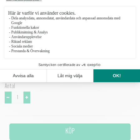
tillverkad i stengods med en reaktiv glasyr som gör varje kruka unik i
sin nyans. Flora passar de flesta stilar och växter.
Krukan är för inomhusbruk och rengörs med ett milt diskmedel.
Krukorna har tassar på undersidan för att inte repa underlaget.
Glasyren är fri från tungmetaller.
Antal
KÖP